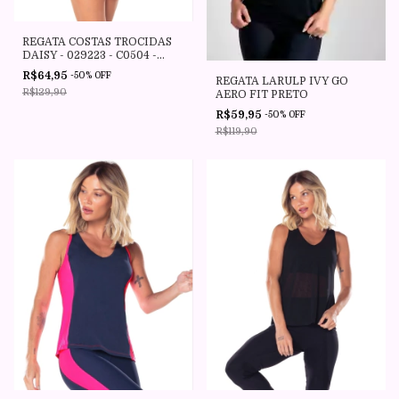
REGATA COSTAS TROCIDAS
DAISY - 029223 - C0504 -
ROSA CANDY - VESTEM
R$64,95
-
50
%
OFF
REGATA LARULP IVY GO
R$129,90
AERO FIT PRETO
R$59,95
-
50
%
OFF
R$119,90