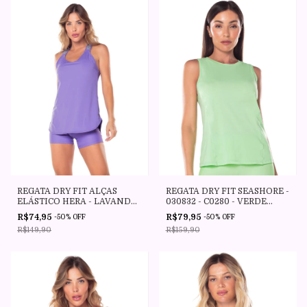
REGATA DRY FIT SEASHORE -
REGATA DRY FIT ALÇAS
030832 - C0280 - VERDE
ELÁSTICO HERA - LAVANDA
MENTA - VESTEM
NEON - VESTEM
R$79,95
R$74,95
-
50
%
OFF
-
50
%
OFF
R$159,90
R$149,90