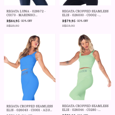
REGATA LUNA - 028672 -
REGATA CROPPED SEAMLESS
C0173 - MARINHO
ELIS - 026033 - C0002 -
ESCURIDAO - VESTEM
PRETO - VESTEM
R$64,95
R$79,95
-
50
%
OFF
-
50
%
OFF
R$129,90
R$159,90
REGATA CROPPED SEAMLESS
REGATA CROPPED SEAMLESS
ELIS - 026044 - C0280 -
ELIS - 026043 - C0301 - AZUL
VERDE MENTA - VESTEM
ENSEADA - VESTEM