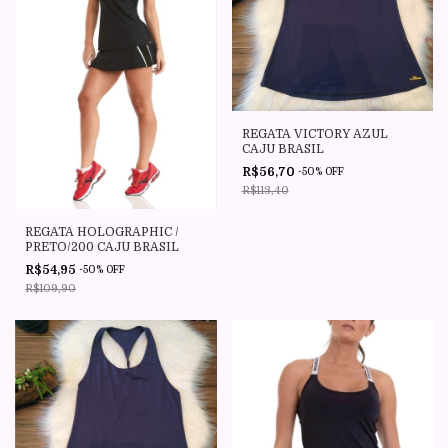
REGATA VICTORY AZUL
CAJU BRASIL
R$56,70
-
50
%
OFF
R$113,40
REGATA HOLOGRAPHIC /
PRETO/200 CAJU BRASIL
R$54,95
-
50
%
OFF
R$109,90