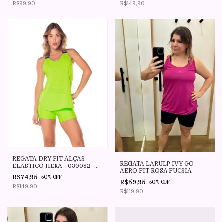
R$99,90
R$149,90
REGATA DRY FIT ALÇAS
REGATA LARULP IVY GO
ELÁSTICO HERA - 030082 -
AERO FIT ROSA FUCSIA
C0041 - VERDE NEON -
R$74,95
-
50
%
OFF
VESTEM
R$59,95
-
50
%
OFF
R$149,90
R$119,90