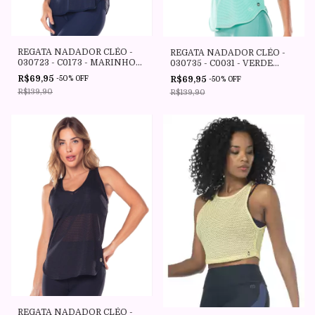
REGATA NADADOR CLÉO -
REGATA NADADOR CLÉO -
030723 - C0173 - MARINHO
030735 - C0031 - VERDE
ESCURIDAO - VESTEM
AGUA - VESTEM
R$69,95
R$69,95
-
50
%
OFF
-
50
%
OFF
R$139,90
R$139,90
REGATA NADADOR CLÉO -