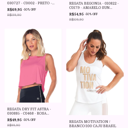
030727 - C0002 - PRETO -
REGATA BEGONIA - 010822 -
VESTEM
C0179 - AMARELO SUN
R$69,95
-
50
%
OFF
KISSES VESTEM
R$54,95
-
50
%
OFF
R$139,90
R$109,90
REGATA DRY FIT ASTRA -
030885 - C0468 - ROSA
MILKSHAKE - VESTEM
R$49,95
-
50
%
OFF
REGATA MOTIVATION /
R$99,90
BRANCO/100 CAJU BRASIL