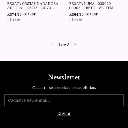
REGATA COSTAS NADADORA
REGATA LUNA - 029020 -
AURORA - 028715 - C0173 -
C0002 - PRETO - VESTEM
MARINHO ESCURIDAO -
R$74,95
R$64,95
-
50
%
OFF
-
50
%
OFF
VESTEM
R$149,90
R$129,90
1
de
3
Newsletter
Cadastre-se e receba nossas ofertas.