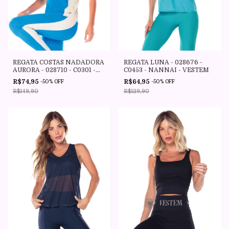
REGATA COSTAS NADADORA
REGATA LUNA - 028676 -
AURORA - 028710 - C0301 -
C0453 - NANNAI - VESTEM
AZUL ENSEADA - VESTEM
R$74,95
R$64,95
-
50
%
OFF
-
50
%
OFF
R$149,90
R$129,90