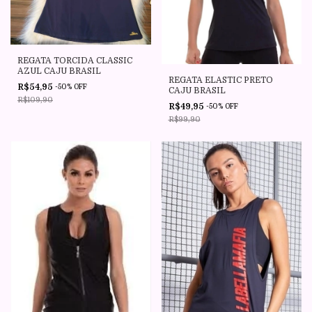
REGATA TORCIDA CLASSIC
AZUL CAJU BRASIL
REGATA ELASTIC PRETO
R$54,95
-
50
%
OFF
CAJU BRASIL
R$109,90
R$49,95
-
50
%
OFF
R$99,90