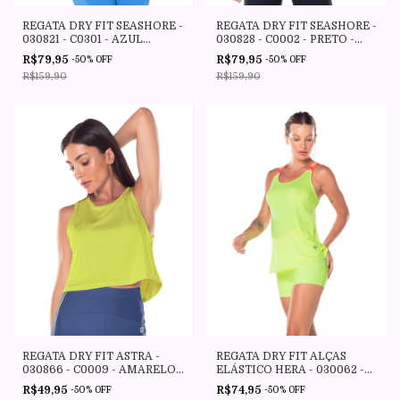
REGATA DRY FIT SEASHORE -
REGATA DRY FIT SEASHORE -
030821 - C0301 - AZUL
030828 - C0002 - PRETO -
ENSEADA - VESTEM
VESTEM
R$79,95
R$79,95
-
50
%
OFF
-
50
%
OFF
R$159,90
R$159,90
REGATA DRY FIT ASTRA -
REGATA DRY FIT ALÇAS
030866 - C0009 - AMARELO
ELÁSTICO HERA - 030062 -
NEON - VESTEM
C0009 - AMARELO NEON -
R$49,95
R$74,95
-
50
%
OFF
-
50
%
OFF
VESTEM