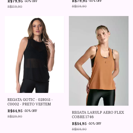
R$79,95
R$79,95
-
50
%
OFF
-
50
%
OFF
R$159,90
R$159,90
REGATA GOTIC - 028051 -
C0002 - PRETO VESTEM
R$64,95
-
50
%
OFF
REGATA LARULP AERO FLEX
R$129,90
COBRE 1746
R$84,95
-
50
%
OFF
R$169,90