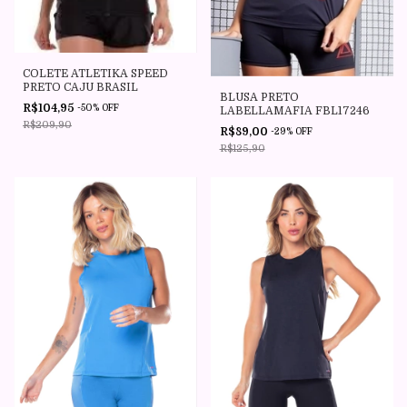
COLETE ATLETIKA SPEED
PRETO CAJU BRASIL
BLUSA PRETO
R$104,95
-
50
%
OFF
LABELLAMAFIA FBL17246
R$209,90
R$89,00
-
29
%
OFF
R$125,90