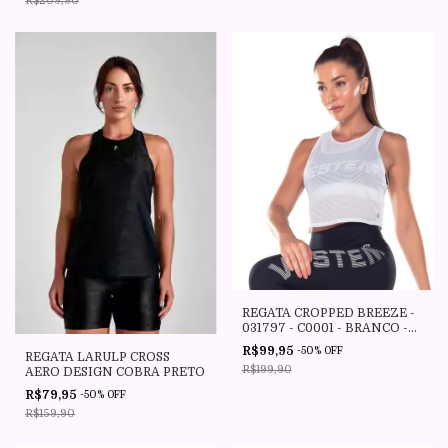
R$209,90
REGATA CROPPED BREEZE -
031797 - C0001 - BRANCO -
VESTEM
R$99,95
-
50
%
OFF
REGATA LARULP CROSS
R$199,90
AERO DESIGN COBRA PRETO
R$79,95
-
50
%
OFF
R$159,90