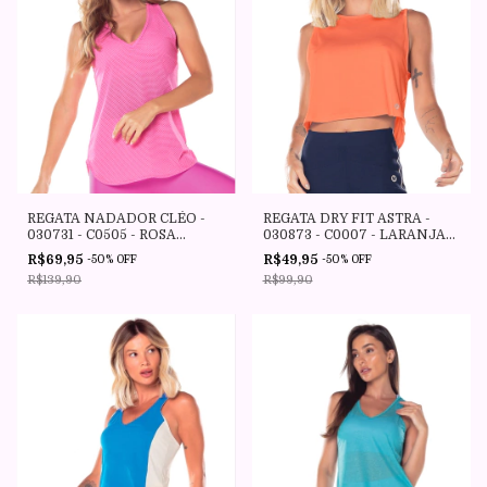
REGATA DRY FIT ASTRA -
REGATA NADADOR CLÉO -
030873 - C0007 - LARANJA
030731 - C0505 - ROSA
NEON - VESTEM
CHICLETES - VESTEM
R$49,95
R$69,95
-
50
%
OFF
-
50
%
OFF
R$99,90
R$139,90