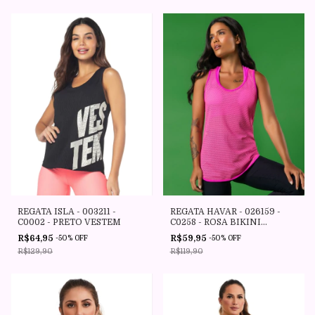
REGATA HAVAR - 026159 -
REGATA ISLA - 003211 -
C0258 - ROSA BIKINI
C0002 - PRETO VESTEM
VESTEM
R$59,95
R$64,95
-
50
%
OFF
-
50
%
OFF
R$119,90
R$129,90