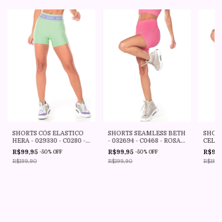
SHORTS CÓS ELASTICO
SHORTS SEAMLESS BETH
SHOR
HERA - 029330 - C0280 -
- 032694 - C0468 - ROSA
CELES
VERDE MENTA - VESTEM
MILKSHAKE - VESTEM
- AM
R$99,95
R$99,95
R$94
-
50
%
OFF
-
50
%
OFF
VEST
R$199,90
R$199,90
R$189,